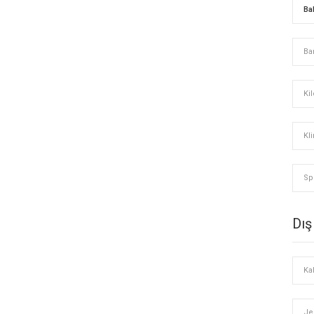
Ba
Ba
Kil
Kl
Sp
Dış
Ka
Je