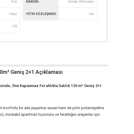
Yok
KIMDEN
Emlak Ofisinden
Hayır
YETKI SÖZLEŞMESI
Var
120
20m² Geniş 2+1 Açıklaması
inde, Önü Kapanmaz Ferahlıkta Satılık 120 m² Geniş 2+1
m konforlu bir aile yaşantısı sunan hem de prim potansiyeline
iz, müstakil apartman huzurunu ve ferahlığını arayanlar için