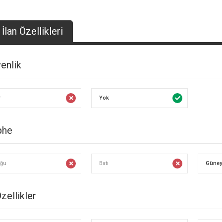
İlan Özellikleri
enlik
r
Yok
phe
ğu
Batı
Güney
Özellikler