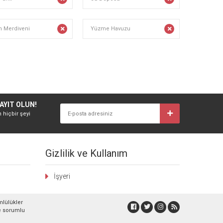
n Merdiveni
Yüzme Havuzu
AYIT OLUN!
n hiçbir şeyi
Gizlilik ve Kullanım
İşyeri
mlülükler
lde sorumlu