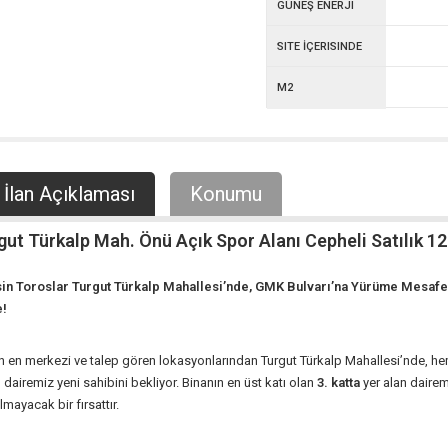
GÜNEŞ ENERJI
SITE İÇERISINDE
M2
İlan Açıklaması
Konumu
gut Türkalp Mah. Önü Açık Spor Alanı Cepheli Satılık 1
in Toroslar
Turgut Türkalp
Mahallesi’nde, GMK Bulvarı’na Yürüme Mesafes
e!
n en merkezi ve talep gören lokasyonlarından Turgut Türkalp Mahallesi’nde, he
 dairemiz yeni sahibini bekliyor. Binanın en üst katı olan
3. katta
yer alan dairem
ılmayacak bir fırsattır.