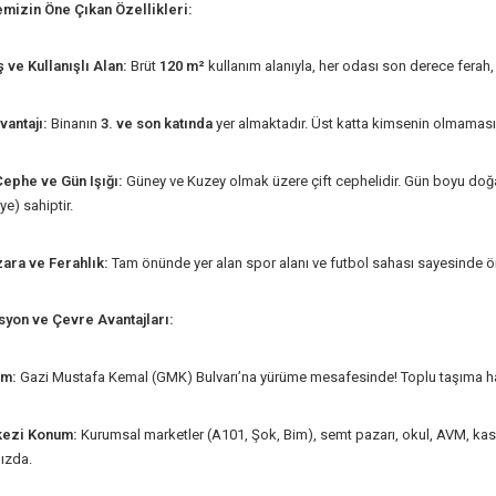
emizin Öne Çıkan Özellikleri:
 ve Kullanışlı Alan:
Brüt
120 m²
kullanım alanıyla, her odası son derece ferah, a
vantajı:
Binanın
3. ve son katında
yer almaktadır. Üst katta kimsenin olmamasını
Cephe ve Gün Işığı:
Güney ve Kuzey olmak üzere çift cephelidir. Gün boyu doğal 
ye) sahiptir.
ara ve Ferahlık:
Tam önünde yer alan spor alanı ve
futbol sahası
sayesinde ön
syon ve Çevre Avantajları:
ım:
Gazi Mustafa Kemal (GMK) Bulvarı’na yürüme mesafesinde! Toplu taşıma hat
ezi Konum:
Kurumsal marketler (A101, Şok, Bim), semt pazarı, okul, AVM, kas
ızda.