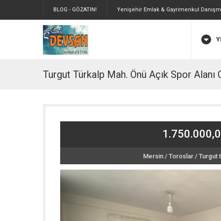
BLOG - GÖZATIN!
Yenişehir Emlak & Gayrimenkul Danışma
Y
Turgut Türkalp Mah. Önü Açık Spor Alanı 
1.750.000,
Mersin
/
Toroslar
/
Turgut 