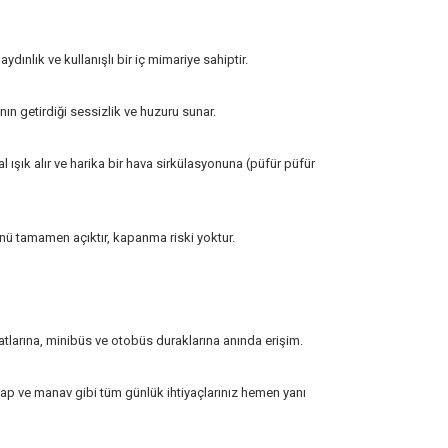
ydınlık ve kullanışlı bir iç mimariye sahiptir.
n getirdiği sessizlik ve huzuru sunar.
ışık alır ve harika bir hava sirkülasyonuna (püfür püfür
ü tamamen açıktır, kapanma riski yoktur.
larına, minibüs ve otobüs duraklarına anında erişim.
ap ve manav gibi tüm günlük ihtiyaçlarınız hemen yanı