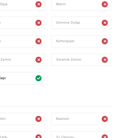
 Eşya
Alarm
i
Gömme Dolap
m
Kartonpiyer
 Zemin
Seramik Zemin
Kapı
ıtım
Asansör
Parkı
Su Deposu