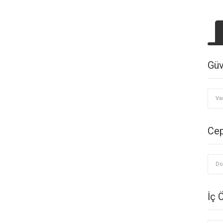
Güv
Va
Ce
Do
İç 