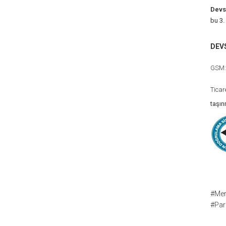
Devs
bu 3.
DEV
GSM
Ticar
taşı
#Mer
#Par