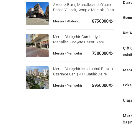
Dair
Akdeniz Barış Mahallesi’nde Yatırım
Değeri Yüksek, Komple Müstakil Bina
Geniş
8750000
Mersin / Akdeniz
Kat A
Mersin Yenişehir Cumhuriyet
Mahallesi Sosyete Pazarı Yanı
Satılık Kupon Köşe Başı Dükkan |
Çift 
Yüksek Kira Getirili Yatırım Fırsatı
7500000
Mersin / Yenişehir
esinti
Mersin Yenişehir İsmet İnönü Bulvarı
Manz
Üzerinde Geniş 4+1 Satılık Daire
Loka
5950000
Mersin / Yenişehir
Ulaş
Merk
başın