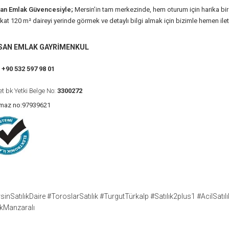
an Emlak Güvencesiyle;
Mersin’in tam merkezinde, hem oturum için harika bir
 kat 120 m² daireyi yerinde görmek ve detaylı bilgi almak için
bizimle hemen ilet
SAN EMLAK GAYRİMENKUL
:
+90 532 597 98 01
et bk Yetki Belge No:
3300272
nmaz no:97939621
sinSatılıkDaire #ToroslarSatılık #TurgutTürkalp #Satılık2plus1 #AcilSa
kManzaralı