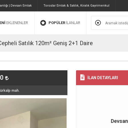
nlığı | Devsan Emlak
Toroslar Emlak & Satılık, Kiralık Gayrimenkul
ENİ
EKLENENLER
POPÜLER
İLANLAR
Cepheli Satılık 120m² Geniş 2+1 Daire
00
İLAN DETAYLARI
türkalp mah.
Devsan