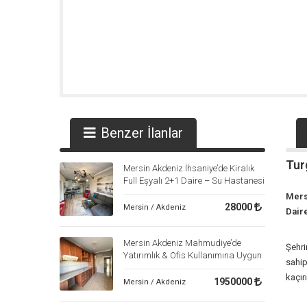
Benzer İlanlar
Tur
Mersin Akdeniz İhsaniye’de Kiralık
Full Eşyalı 2+1 Daire – Su Hastanesi
Yakını
Mers
28000
Mersin / Akdeniz
Dair
Mersin Akdeniz Mahmudiye’de
Şehri
Yatırımlık & Ofis Kullanımına Uygun
sahip
Satılık 3+1 Daire | Devsan Emlak
kaçır
1950000
Mersin / Akdeniz