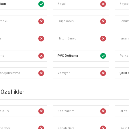
lkon
Boyalı
Beyaz
rbekü
Duşakabin
Jakuz
er
Hilton Banyo
Isıca
ima
PVC Doğrama
Parke
ot Aydınlatma
Vestiyer
Çelik 
 Özellikler
blo TV
Ses Yalıtım
Isı Yal
naratör
Kapalı Garaj
Oyun 