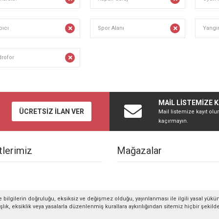
pıcı
Spor Alanı
Yangı
drofor
MAİL LİSTEMİZE K
ÜCRETSİZ İLAN VER
Mail listemize kayıt olu
kaçırmayın.
lerimiz
Mağazalar
 bilgilerin doğruluğu, eksiksiz ve değişmez olduğu, yayınlanması ile ilgili yasal yükü
anlışlık, eksiklik veya yasalarla düzenlenmiş kurallara aykırılığından sitemiz hiçbir şeki