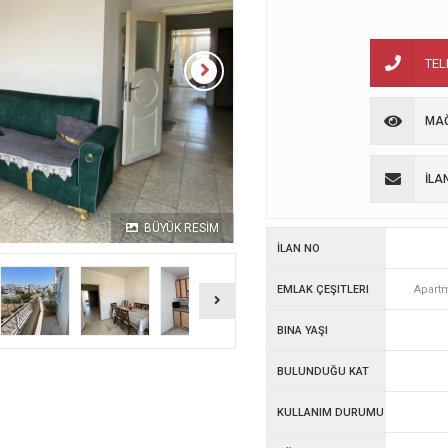
TE
MAĞ
İLA
BÜYÜK RESİM
İLAN NO
EMLAK ÇEŞITLERI
Apart
BINA YAŞI
BULUNDUĞU KAT
KULLANIM DURUMU