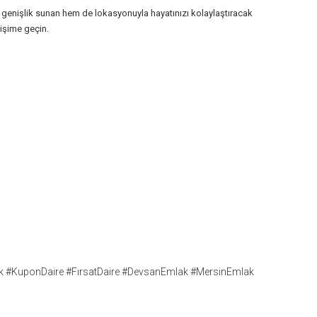
 genişlik sunan hem de lokasyonuyla hayatınızı kolaylaştıracak
işime geçin.
tılık #KuponDaire #FırsatDaire #DevsanEmlak #MersinEmlak