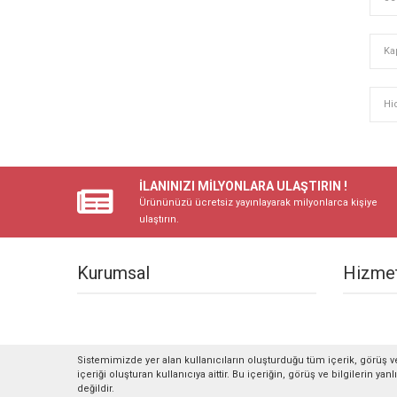
Ka
Hi
İLANINIZI MİLYONLARA ULAŞTIRIN !
Ürününüzü ücretsiz yayınlayarak milyonlarca kişiye
ulaştırın.
Kurumsal
Hizmet
Sistemimizde yer alan kullanıcıların oluşturduğu tüm içerik, görüş ve
içeriği oluşturan kullanıcıya aittir. Bu içeriğin, görüş ve bilgilerin y
değildir.