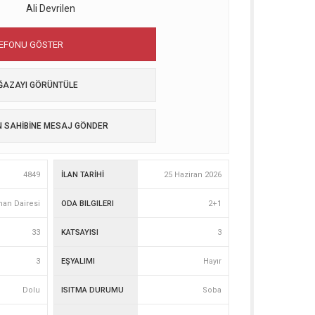
Ali Devrilen
LEFONU GÖSTER
AZAYI GÖRÜNTÜLE
N SAHİBİNE MESAJ GÖNDER
4849
İLAN TARİHİ
25 Haziran 2026
man Dairesi
ODA BILGILERI
2+1
33
KATSAYISI
3
3
EŞYALIMI
Hayır
Dolu
ISITMA DURUMU
Soba