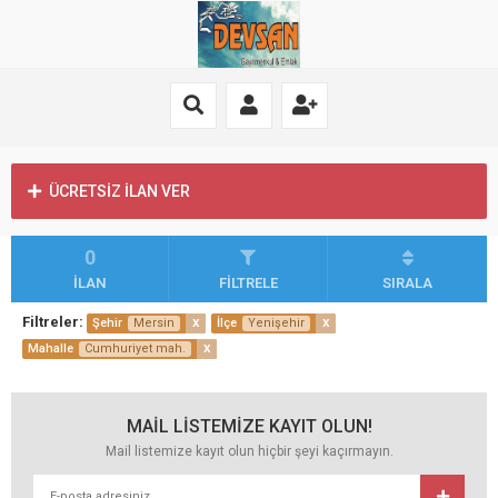
ÜCRETSİZ İLAN VER
0
İLAN
FİLTRELE
SIRALA
Filtreler:
x
x
Şehir
Mersin
İlçe
Yenişehir
x
Mahalle
Cumhuriyet mah.
MAİL LİSTEMİZE KAYIT OLUN!
Mail listemize kayıt olun hiçbir şeyi kaçırmayın.