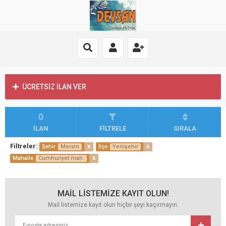
ÜCRETSİZ İLAN VER
0
İLAN
FİLTRELE
SIRALA
Filtreler:
x
x
Şehir
Mersin
İlçe
Yenişehir
x
Mahalle
Cumhuriyet mah.
MAİL LİSTEMİZE KAYIT OLUN!
Mail listemize kayıt olun hiçbir şeyi kaçırmayın.