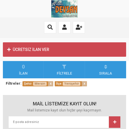
ÜCRETSİZ İLAN VER
0
İLAN
FİLTRELE
SIRALA
Filtreler:
x
x
Şehir
Mersin
İlçe
Yenişehir
MAİL LİSTEMİZE KAYIT OLUN!
Mail listemize kayıt olun hiçbir şeyi kaçırmayın.