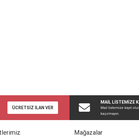
MAİL LİSTEMİZE K
ÜCRETSİZ İLAN VER
Mail listemize kayıt olu
kaçırmayın.
lerimiz
Mağazalar