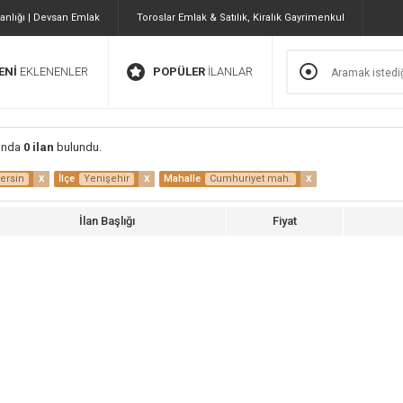
nlığı | Devsan Emlak
Toroslar Emlak & Satılık, Kiralık Gayrimenkul
ENİ
EKLENENLER
POPÜLER
İLANLAR
unda
0 ilan
bulundu.
x
x
x
ersin
İlçe
Yenişehir
Mahalle
Cumhuriyet mah.
İlan Başlığı
Fiyat