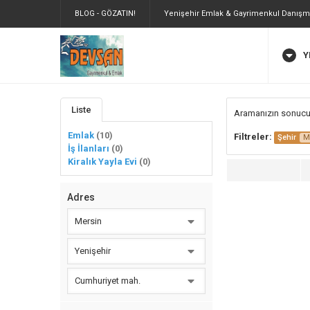
BLOG - GÖZATIN!
Yenişehir Emlak & Gayrimenkul Danışma
Y
Liste
Aramanızın sonuc
Emlak
(10)
Filtreler:
Şehir
M
İş İlanları
(0)
Kiralık Yayla Evi
(0)
Adres
Mersin
Yenişehir
Cumhuriyet mah.