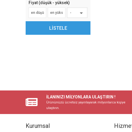
Fiyat (düşük - yüksek)
-
LİSTELE
İLANINIZI MİLYONLARA ULAŞTIRIN !
Ürününüzü ücretsiz yayınlayarak milyonlarca kişiye
ulaştırın.
Kurumsal
Hizmet