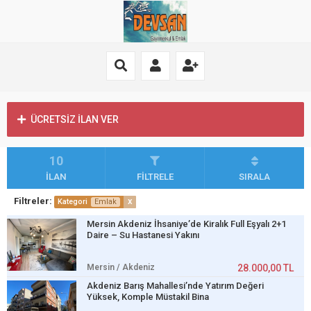
ÜCRETSİZ İLAN VER
10
İLAN
FİLTRELE
SIRALA
Filtreler:
x
Kategori
Emlak
Mersin Akdeniz İhsaniye’de Kiralık Full Eşyalı 2+1
Daire – Su Hastanesi Yakını
Mersin / Akdeniz
28.000,00 TL
Akdeniz Barış Mahallesi’nde Yatırım Değeri
Yüksek, Komple Müstakil Bina