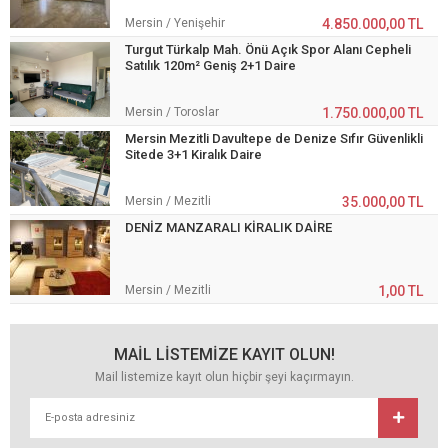
Mersin / Yenişehir
4.850.000,00 TL
Turgut Türkalp Mah. Önü Açık Spor Alanı Cepheli
Satılık 120m² Geniş 2+1 Daire
Mersin / Toroslar
1.750.000,00 TL
Mersin Mezitli Davultepe de Denize Sıfır Güvenlikli
Sitede 3+1 Kiralık Daire
Mersin / Mezitli
35.000,00 TL
DENİZ MANZARALI KİRALIK DAİRE
Mersin / Mezitli
1,00 TL
MAİL LİSTEMİZE KAYIT OLUN!
Mail listemize kayıt olun hiçbir şeyi kaçırmayın.