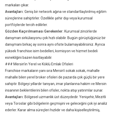
markaları çıkar.
Avantajları:
Geniş bir network ağına ve standartlaştırılmış eğitim
süreçlerine sahiptirler. Özellikle şehir dışı veya kurumsal
portföylerde tercih edilirler.
Gözden Kaçırılmaması Gerekenler:
Kurumsal zincirlerde
danışman sirkülasyonu çok hızlı olabilir. Bugün görüştüğünüz bir
danışmanı birkaç ay sonra aynı ofiste bulamayabilirsiniz. Ayrıca
yüksek franchise isim bedelleri, komisyon ve hizmet bedeli
esnekliğini bazen kısıtlayabilir.
### Mersin’in Yerel ve Köklü Emlak Ofisleri
Franchise markaların yanı sıra Mersin’i sokak sokak, mahalle
mahalle bilen yerel broker ofisleri de pazarda çok güçlü bir yere
sahiptir. Bölgeyi yıllardır tanıyan, imar planlarına hakim ve Mersin
insanının beklentilerini bilen ofisler, nokta atışı yatırımlar sunar.
Avantajları:
Bölgesel uzmanlık üst düzeydedir. Yenişehir, Mezitli
veya Toroslar gibi bölgelerin geçmişini ve geleceğini çok iyi analiz
ederler. Karar alma süreçleri hızlıdır ve daha kişiselleştirilmiş,