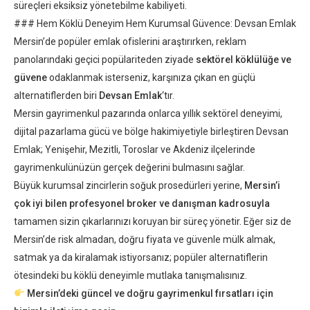
süreçleri eksiksiz yönetebilme kabiliyeti.
### Hem Köklü Deneyim Hem Kurumsal Güvence: Devsan Emlak
Mersin’de popüler emlak ofislerini araştırırken, reklam
panolarındaki geçici popülariteden ziyade
sektörel köklülüğe ve
güvene
odaklanmak isterseniz, karşınıza çıkan en güçlü
alternatiflerden biri
Devsan Emlak
‘tır.
Mersin gayrimenkul pazarında onlarca yıllık sektörel deneyimi,
dijital pazarlama gücü ve bölge hakimiyetiyle birleştiren Devsan
Emlak; Yenişehir, Mezitli, Toroslar ve Akdeniz ilçelerinde
gayrimenkulünüzün gerçek değerini bulmasını sağlar.
Büyük kurumsal zincirlerin soğuk prosedürleri yerine,
Mersin’i
çok iyi bilen profesyonel broker ve danışman kadrosuyla
tamamen sizin çıkarlarınızı koruyan bir süreç yönetir. Eğer siz de
Mersin’de risk almadan, doğru fiyata ve güvenle mülk almak,
satmak ya da kiralamak istiyorsanız; popüler alternatiflerin
ötesindeki bu köklü deneyimle mutlaka tanışmalısınız.
Mersin’deki güncel ve doğru gayrimenkul fırsatları için