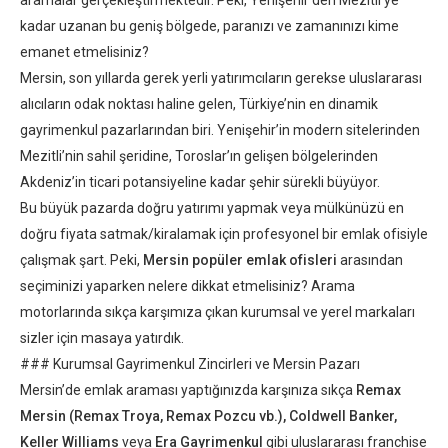
kadar uzanan bu geniş bölgede, paranızı ve zamanınızı kime
emanet etmelisiniz?
Mersin, son yıllarda gerek yerli yatırımcıların gerekse uluslararası
alıcıların odak noktası haline gelen, Türkiye’nin en dinamik
gayrimenkul pazarlarından biri. Yenişehir’in modern sitelerinden
Mezitli’nin sahil şeridine, Toroslar’ın gelişen bölgelerinden
Akdeniz’in ticari potansiyeline kadar şehir sürekli büyüyor.
Bu büyük pazarda doğru yatırımı yapmak veya mülkünüzü en
doğru fiyata satmak/kiralamak için profesyonel bir emlak ofisiyle
çalışmak şart. Peki,
Mersin popüler emlak ofisleri
arasından
seçiminizi yaparken nelere dikkat etmelisiniz? Arama
motorlarında sıkça karşımıza çıkan kurumsal ve yerel markaları
sizler için masaya yatırdık.
### Kurumsal Gayrimenkul Zincirleri ve Mersin Pazarı
Mersin’de emlak araması yaptığınızda karşınıza sıkça
Remax
Mersin
(Remax Troya, Remax Pozcu vb.), Coldwell Banker,
Keller Williams
veya
Era Gayrimenkul
gibi uluslararası franchise