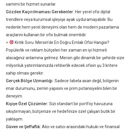
samimi bir hizmet sunarlar.
Gözden Kaçırılmaması Gerekenler:
Her yerel ofis dijital
trendlere veya kurumsal işleyişe ayak uyduramayabilir. Bu
nedenle hem yerel deneyimi olan hem de modern pazarlama
araçlarını kullanan bir ofis bulmak önemlidir.
>
Kritik Soru:
Mersin’de En Doğru Emlak Ofisi Hangisi
?
Popülerlik ve reklam bütçeleri her zaman en iyi hizmeti
alacağınız anlamına gelmez. Mersin gibi dinamik bir şehirde size
milyonluk yatırımlarınızda rehberlik edecek ofisin şu 3 kritere
sahip olması gerekir:
Gerçek Bölge Uzmanlığı:
Sadece tabela asan değil, bölgenin
imar durumunu, zemin yapısını ve prim potansiyelini bilen bir
deneyim.
Kişiye Özel Çözümler:
Sizi standart bir portföy havuzuna
sıkıştırmayan, bütçenize ve hedefinize özel çalışan butik bir
yaklaşım.
Güven ve Şeffaflık:
Alıcı ve satıcı arasındaki hukuki ve finansal