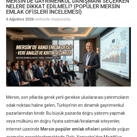
MERSIN’DE GAYRIMENKUL DANIŞMANI SEÇERKEN
NELERE DIKKAT EDILMELI? (POPÜLER MERSIN
EMLAK OFISLERI İNCELEMESI)
6 Ağustos 2026
tarihinde oluşturuldu.
Mersin, son yıllarda gerek yerli gerekse uluslararası yatırımcıların
odak noktası haline gelen, Türkiye’nin en dinamik gayrimenkul
pazarlarından biridir. Bu büyük pazarda doğru yatırımı yapmak
veya mülkünü en doğru fiyata satmak/kiralamak isteyenler,
internet üzerinde
Mersin popüler emlak ofisleri
şeklinde yoğun
aramalar gerçekleştirmektedir. Peki, Yenişehir’den Mezitli’ye