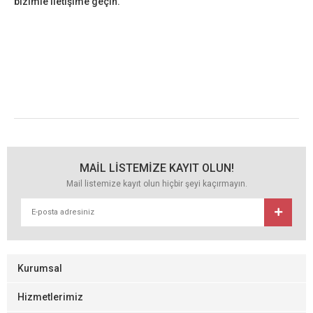
bizimle iletişime geçin.
Etiket: Mersin emlak, Remax Mersin, Mersin gayrimenkul
danışmanı, Mezitli emlak ofisi, Yenişehir emlak, Devsan Emlak.
Mersin Popüler Emlak Ofisleri: Doğru Gayrimenkul Analizi Nasıl
Yapılır?
MAİL LİSTEMİZE KAYIT OLUN!
Mail listemize kayıt olun hiçbir şeyi kaçırmayın.
Kurumsal
Hizmetlerimiz