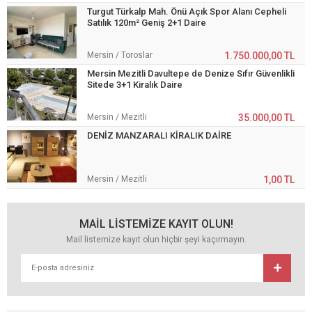
Turgut Türkalp Mah. Önü Açık Spor Alanı Cepheli
Satılık 120m² Geniş 2+1 Daire
Mersin / Toroslar
1.750.000,00 TL
Mersin Mezitli Davultepe de Denize Sıfır Güvenlikli
Sitede 3+1 Kiralık Daire
Mersin / Mezitli
35.000,00 TL
DENİZ MANZARALI KİRALIK DAİRE
Mersin / Mezitli
1,00 TL
MAİL LİSTEMİZE KAYIT OLUN!
Mail listemize kayıt olun hiçbir şeyi kaçırmayın.