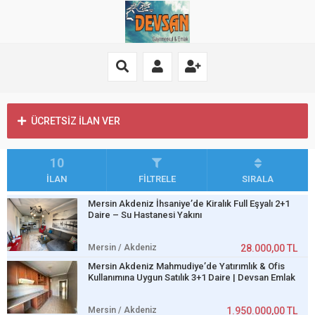
ÜCRETSİZ İLAN VER
10
İLAN
FİLTRELE
SIRALA
Mersin Akdeniz İhsaniye’de Kiralık Full Eşyalı 2+1
Daire – Su Hastanesi Yakını
Mersin / Akdeniz
28.000,00 TL
Mersin Akdeniz Mahmudiye’de Yatırımlık & Ofis
Kullanımına Uygun Satılık 3+1 Daire | Devsan Emlak
Mersin / Akdeniz
1.950.000,00 TL