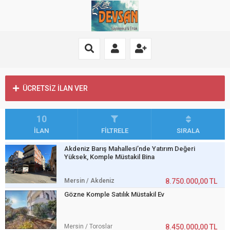
ÜCRETSİZ İLAN VER
10
İLAN
FİLTRELE
SIRALA
Akdeniz Barış Mahallesi’nde Yatırım Değeri
Yüksek, Komple Müstakil Bina
Mersin / Akdeniz
8.750.000,00 TL
Gözne Komple Satılık Müstakil Ev
Mersin / Toroslar
8.450.000,00 TL